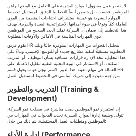
لا يقتصر عمل مسؤول الموارد البشرية على التعامل مع الوضع الراهن
للموظفين فحسب، بل يتضمن أيضاً التخطيط الدقيق للمستقبل. تخطيط
الموارد البشرية هو عملية استشراف احتياجات المنظمة من القوى
العاملة كمّاً ونوعاً في ضوء أهدافها الاستراتيجية البعيدة والقريبة. يهدف
هذا التخطيط إلى ضمان أن الشركة تملك العدد الصحيح من الموظفين
ذوي المهارات المناسبة في الأماكن والأوقات المطلوبة.
يقوم فريق HR بتحليل الفجوات بين المهارات المتوفرة حاليًا وتلك
المطلوبة مستقبلًا لتنفيذ مشاريع جديدة أو للتوسع الإقليمي. وبناءً على
هذا التحليل، تتخذ الإدارة قرارات استباقية بشأن التوظيف، أو التدريب
المكثف، أو الاستثمار في البنية التحتية التقنية لتقليل الاعتماد على
العمالة في مهام معينة. هذا الدور الاستراتيجي هو ما يحول قسم HR
من جهة تنفيذية إلى شريك أساسي في التخطيط لمستقبل العمل.
التدريب والتطوير (Training &
Development)
إن استمرار نمو الموظفين يصب مباشرة في مصلحة نمو الشركة.
تتولى وظيفة إدارة الموارد البشرية تحديد الفجوات في المهارات بين
الموظفين ومتطلبات العمل المستقبلية. يتم ذلك من خلال:
إدارة الأداء (Performance