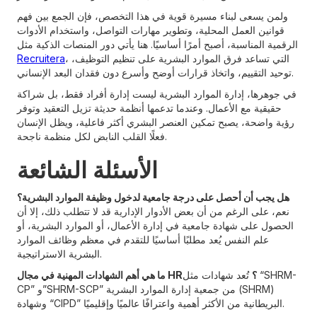
ولمن يسعى لبناء مسيرة قوية في هذا التخصص، فإن الجمع بين فهم
قوانين العمل المحلية، وتطوير مهارات التواصل، واستخدام الأدوات
الرقمية المناسبة، أصبح أمرًا أساسيًا. هنا يأتي دور المنصات الذكية مثل
، التي تساعد فرق الموارد البشرية على تنظيم التوظيف،
Recruitera
توحيد التقييم، واتخاذ قرارات أوضح وأسرع دون فقدان البعد الإنساني.
في جوهرها، إدارة الموارد البشرية ليست إدارة أفراد فقط، بل شراكة
حقيقية مع الأعمال. وعندما تدعمها أنظمة حديثة تزيل التعقيد وتوفر
رؤية واضحة، يصبح تمكين العنصر البشري أكثر فاعلية، ويظل الإنسان
فعلًا القلب النابض لكل منظمة ناجحة.
الأسئلة الشائعة
هل يجب أن أحصل على درجة جامعية لدخول وظيفة الموارد البشرية؟
نعم، على الرغم من أن بعض الأدوار الإدارية قد لا تتطلب ذلك، إلا أن
الحصول على شهادة جامعية في إدارة الأعمال، أو الموارد البشرية، أو
علم النفس يُعد مطلبًا أساسيًا للتقدم في معظم وظائف الموارد
البشرية الاستراتيجية.
ما هي أهم الشهادات المهنية في مجال HR؟
تُعد شهادات مثل “SHRM-
CP” و”SHRM-SCP” من جمعية إدارة الموارد البشرية (SHRM)
وشهادة “CIPD” البريطانية من الأكثر أهمية واعترافًا عالميًا وإقليميًا.