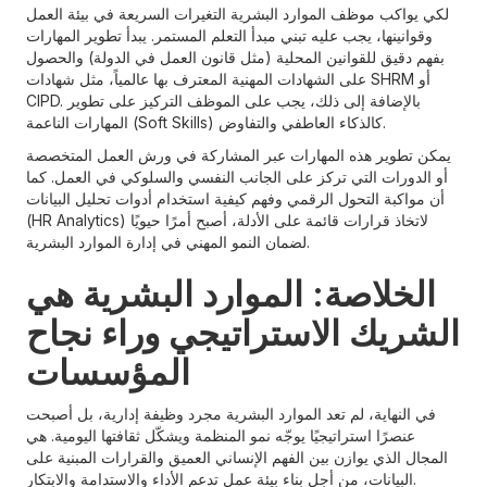
لكي يواكب موظف الموارد البشرية التغيرات السريعة في بيئة العمل
وقوانينها، يجب عليه تبني مبدأ التعلم المستمر. يبدأ تطوير المهارات
بفهم دقيق للقوانين المحلية (مثل قانون العمل في الدولة) والحصول
على الشهادات المهنية المعترف بها عالمياً، مثل شهادات SHRM أو
CIPD. بالإضافة إلى ذلك، يجب على الموظف التركيز على تطوير
المهارات الناعمة (Soft Skills) كالذكاء العاطفي والتفاوض.
يمكن تطوير هذه المهارات عبر المشاركة في ورش العمل المتخصصة
أو الدورات التي تركز على الجانب النفسي والسلوكي في العمل. كما
أن مواكبة التحول الرقمي وفهم كيفية استخدام أدوات تحليل البيانات
(HR Analytics) لاتخاذ قرارات قائمة على الأدلة، أصبح أمرًا حيويًا
لضمان النمو المهني في إدارة الموارد البشرية.
الخلاصة: الموارد البشرية هي
الشريك الاستراتيجي وراء نجاح
المؤسسات
في النهاية، لم تعد الموارد البشرية مجرد وظيفة إدارية، بل أصبحت
عنصرًا استراتيجيًا يوجّه نمو المنظمة ويشكّل ثقافتها اليومية. هي
المجال الذي يوازن بين الفهم الإنساني العميق والقرارات المبنية على
البيانات، من أجل بناء بيئة عمل تدعم الأداء والاستدامة والابتكار.