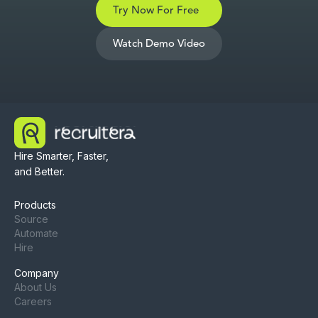
Try Now For Free
Watch Demo Video
Hire Smarter, Faster,
and Better.
Products
Source
Automate
Hire
Company
About Us
Careers