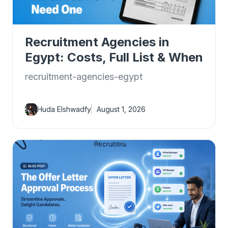
Recruitment Agencies in
Egypt: Costs, Full List & When
You Don't Need One
recruitment-agencies-egypt
Huda Elshwadfy
August 1, 2026