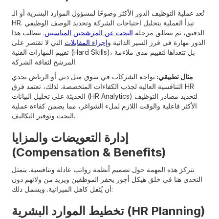
تُعد عملية التوظيف الدور الأكثر وضوحًا لمسؤول الموارد البشرية أو الـ
HR. تبدأ العملية بتحليل احتياجات الشركة وتحديد الوصف الوظيفي
الدقيق، ثم تنطلق مرحلة
البحث عن المرشحين المناسبين
. يتطلب هذا
الدور مهارة في فرز السير الذاتية و
إجراء المقابلات
التي لا تقتصر على
تقييم المهارات الفنية (Hard Skills)، بل تتعداها لتقييم مدى ملاءمة
المرشح لثقافة الشركة.
مثال تطبيقي:
تواجه الشركات في سوق مثل دبي أو الرياض تحدي
التنافسية العالية لجذب الكفاءات المتخصصة. لذلك، تعتمد فرق HR
الحديثة على تحليل البيانات (HR Analytics) لتحديد مصادر التوظيف
الأكثر فاعلية والوقت اللازم لملء الشواغر، مما يضمن كفاءة عملية
البحث وتوفير التكاليف.
إدارة التعويضات والمزايا
(Compensation & Benefits)
تتركز هذه المهمة حول تصميم أنظمة رواتب عادلة وتنافسية. يتمثل
التحدي هنا في خلق هيكل أجور يحفز الموظفين ويزيد من ولائهم دون
أن يُثقل كاهل الميزانية. ويشمل ذلك:
تخطيط الموارد البشرية (HR Planning)