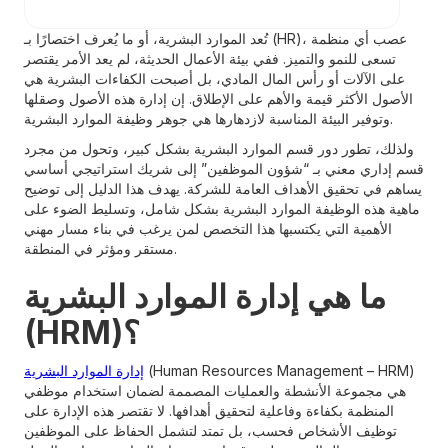
تُعد الموارد البشرية، أو ما يُعرف اختصارًا بـ (HR)، عصب أي منظمة
تسعى للنمو والتميز. ففي بيئة الأعمال الحديثة، لم يعد الأمر يقتصر
على الآلات أو رأس المال المادي، بل أصبحت الكفاءات البشرية هي
الأصول الأكثر قيمة والأهم على الإطلاق. إن إدارة هذه الأصول وصقلها
وتوفير البيئة المناسبة لازدهارها هي جوهر وظيفة الموارد البشرية.
ولذلك، تطور دور قسم الموارد البشرية بشكل كبير، وتحول من مجرد
قسم إداري معني بـ “شؤون الموظفين” إلى شريك استراتيجي أساسي
يساهم في تحقيق الأهداف العامة للشركة. يهدف هذا الدليل إلى توضيح
ماهية هذه الوظيفة الموارد البشرية بشكل شامل، وتسليط الضوء على
الأهمية التي يكتسبها هذا التخصص لمن يرغب في بناء مسار مهني
مستقر ومؤثر في المنطقة.
ما هي إدارة الموارد البشرية
(HRM)؟
(Human Resources Management – HRM)
إدارة الموارد البشرية
هي مجموعة الأنشطة والعمليات المصممة لضمان استخدام موظفي
المنظمة بكفاءة وفاعلية لتحقيق أهدافها. لا تقتصر هذه الإدارة على
توظيف الأشخاص فحسب، بل تمتد لتشمل الحفاظ على الموظفين