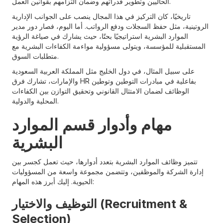
الحاليين وتطوير قدراتهم وضمان التزامهم بقوانين العمل.
تاريخيًا، كان التركيز في هذا المجال ينصب على الجوانب الإدارية
الروتينية، مثل حفظ السجلات ودفع الرواتب. أما اليوم، فصار دور مدير
الموارد البشرية استراتيجيًا بحتًا، حيث يشارك في صياغة الرؤية
المستقبلية للمؤسسة، ويتولى مسؤولية مواءمة الكفاءات البشرية مع
متطلبات السوق.
على سبيل المثال، في دول الخليج مثل المملكة العربية السعودية
والإمارات، تشارك فرق HR بفاعلية في مبادرات التوطين وتوطين
الوظائف لضمان الامتثال القانوني وتحقيق التوازن بين الكفاءات
المحلية والدولية.
مهام وأدوار قسم الموارد
البشرية
تتميز وظائف الموارد البشرية بتعدد أدوارها، حيث تعمل كجسر بين
إدارة الشركة والموظفين، وتتضمن مجموعة واسعة من المسؤوليات
الحيوية. إليك أبرز هذه المهام:
التوظيف والاختيار (Recruitment &
Selection)