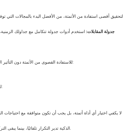
لتحقيق أقصى استفادة من الأتمتة، من الأفضل البدء بالمجالات التي توفر
جدولة المقابلات:
استخدم أدوات جدولة تتكامل مع جداولك الزمنية، 
للاستفادة القصوى من الأتمتة دون التأثير السلبي على تجربة المرشحين، يجب الانتباه إلى بعض الأخطاء الشائعة ومعرفة كيفية تجنبها:
لتطبيق الأتمتة بشكل فعّال، من الأفضل اتباع خطوات منظمة لضمان تحقيق النتائج المرجوة:
لا يكفي اختيار أي أداة أتمتة، بل يجب أن تكون متوافقة مع احتياجات 
أدوات Recruitera الذكية تدير التكرار تلقائيًا، بينما يبقى التركيز البشري على تقييم المرشحين، التفاعل معهم، واتخاذ القرار النهائي.