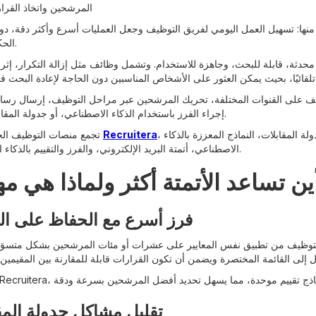
المرشحين واتخاذ القرار
منها: تسهيل العمل اليومي لفريق التوظيف وجعل العمليات أسرع وأكثر دقة، دو
الحكم البشري.
ثة، قابلة للبحث، وجاهزة للاستخدام. وتشمل وظائف مثل إزالة التكرار، إثراء 
ف على القنوات المختلفة، تحريك المرشحين عبر مراحل التوظيف، إرسال رسائل
إجراء الفرز باستخدام الذكاء الاصطناعي، أو جدولة المقابلات تلقائيًا.
، هذه الوظائف تحت وحدة “الأتمتة”، بما يشمل تتبع المرشحين، جدولة المقابلات، النماذج المعززة بالذكاء
Recruitera
تجمع منصات التوظيف الحديثة، مثل
الاصطناعي، أتمتة البريد الإلكتروني، والفرز والتقييم بالذكاء الاصطناعي.
ين تساعد الأتمتة أكثر ولماذا هي م
فرز أسرع مع الحفاظ على الم
ق التوظيف من تطبيق نفس المعايير على عشرات أو مئات المرشحين بشكل متسق.
تقليل مشاكل جدولة المق