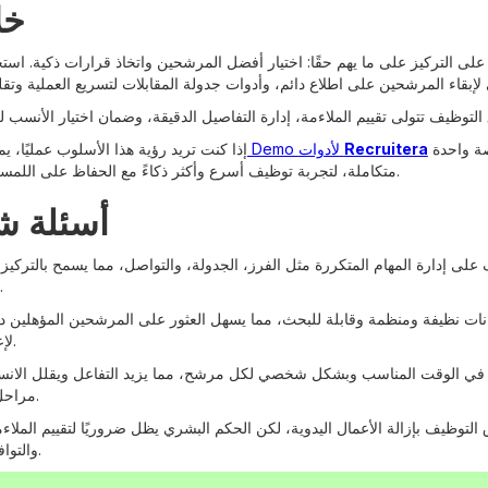
خل
 على التركيز على ما يهم حقًا: اختيار أفضل المرشحين واتخاذ قرارات ذكية. است
التي تجمع بين الفرز الآلي، البريد المخصص، وجدولة المقابلات ضمن منصة واحدة
Recruitera
طلب Demo لأدوات
إذا كنت تريد رؤية هذا الأسلوب عمليًا، 
متكاملة، لتجربة توظيف أسرع وأكثر ذكاءً مع الحفاظ على اللمسة الإنسانية.
أسئلة ش
على إدارة المهام المتكررة مثل الفرز، الجدولة، والتواصل، مما يسمح بالتركيز 
المرشحين.
نات نظيفة ومنظمة وقابلة للبحث، مما يسهل العثور على المرشحين المؤهلين د
لإعادة البحث.
ي الوقت المناسب وبشكل شخصي لكل مرشح، مما يزيد التفاعل ويقلل الانس
مراحل التوظيف.
 التوظيف بإزالة الأعمال اليدوية، لكن الحكم البشري يظل ضروريًا لتقييم الملاء
والتوافق الثقافي.