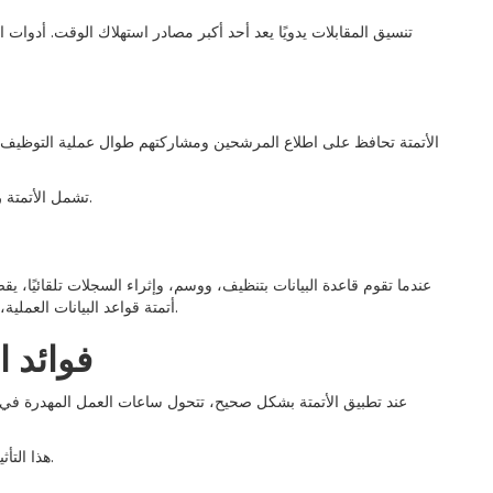
تنسيق المقابلات يدويًا يعد أحد أكبر مصادر استهلاك الوقت. أدوات ال
الأتمتة تحافظ على اطلاع المرشحين ومشاركتهم طوال عملية التوظيف. س
، تشمل الأتمتة رسائل بريد إلكتروني مخصصة للمرشحين خلال مراحل الفرز والجدولة.
عندما تقوم قاعدة البيانات بتنظيف، ووسم، وإثراء السجلات تلقائيًا،
أتمتة قواعد البيانات العملية، وتحويل السير الذاتية القديمة أو المرشحين المحتملين إلى قنوات قابلة للاستخدام بسهولة.
فوائد ا
عند تطبيق الأتمتة بشكل صحيح، تتحول ساعات العمل المهدرة في ال
هذا التأثير العملي يجعل الأتمتة استثمارًا يرفع كفاءة العمليات ويعزز جودة التوظيف بشكل ملموس.