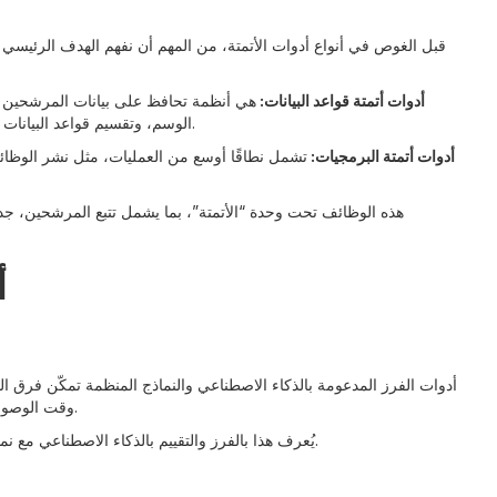
قبل الغوص في أنواع أدوات الأتمتة، من المهم أن نفهم الهدف الرئيسي 
أدوات أتمتة قواعد البيانات:
هي أنظمة تحافظ على بيانات المرشحين محد
الوسم، وتقسيم قواعد البيانات تلقائيًا، بحيث يمكن العثور على الأشخاص المناسبين دون الحاجة لإعادة البحث في كل مرة.
أدوات أتمتة البرمجيات:
تشمل نطاقًا أوسع من العمليات، مثل نشر الوظائ
أ
أدوات الفرز المدعومة بالذكاء الاصطناعي والنماذج المنظمة تمكّن فر
وقت الوصول إلى القائمة المختصرة ويضمن أن تكون القرارات قابلة للمقارنة بين المقيمين المختلفين.
في منصة Recruitera، يُعرف هذا بالفرز والتقييم بالذكاء الاصطناعي مع نماذج تقييم موحدة، مما يسهل تحديد أفضل المرشحين بسرعة ودقة.