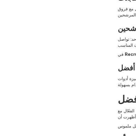
مل مع فروق
رشحين
حد: تواصل
Recr
في
 أفضل
يزة أدوات
أفضل
لفعّال مع