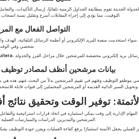
جدولة الحديثة تقوم بمطابقة الجداول الزمنية تلقائيًا، إرسال التأكيدات، والتعا
التوقيت، مما يؤدي إلى إجراء المقابلات أسرع وتقليل نسبة انسحاب المرشحين.
التواصل الفعال مع الم
واء استخدمت منصة للبريد الإلكتروني أو أنظمة الرسائل التلقائية، الهدف وا
شخصي وفي الوقت المناسب.
uitera
بيانات مرشحين أنظف لمصادر توظيف
 يقضي موظفو التوظيف وقتهم في تقييم المرشحين بدلاً من البحث عنهم. هذه هي م
لأتمتة: توفير الوقت وتحقيق نتائج 
مهام الإدارية إلى وقت يمكن استثماره في اتخاذ قرارات استراتيجية والتفاعل ا
المرشحين والمديرين. الدراسات والممارسات العملية أظهرت أن: