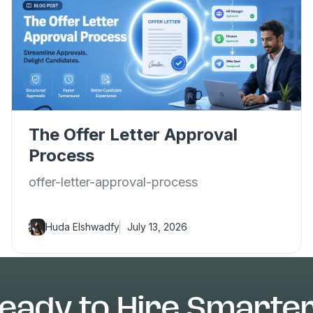
The Offer Letter Approval
Process
offer-letter-approval-process
Huda Elshwadfy
July 13, 2026
eady to Hire Smarte