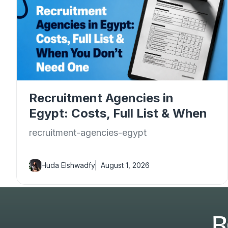
Recruitment Agencies in
Egypt: Costs, Full List & When
You Don't Need One
recruitment-agencies-egypt
Huda Elshwadfy
August 1, 2026
R